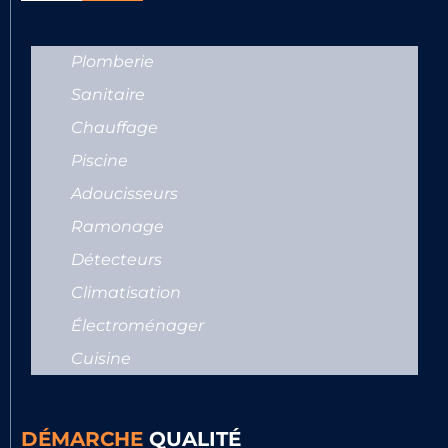
Plomberie
Sanitaire
Chauffage
Piscine
Adoucisseurs
Ramonage
Détecteurs
Climatisation
Électroménager
Cuisine
DÉMARCHE
QUALITÉ