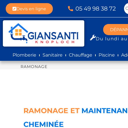
05 49 98 38 72
Devis en ligne
DÉPAN
Du lundi au
Plomberie
Sanitaire
Chauffage
Piscine
Ad
RAMONAGE
RAMONAGE ET
MAINTENAN
CHEMINÉE