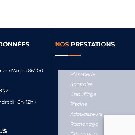
DONNÉES
NOS
PRESTATIONS
nue d'Anjou 86200
Plomberie
Sanitaire
8 72
Chauffage
dredi : 8h-12h /
Piscine
Adoucisseurs
Ramonage
US
Détecteurs