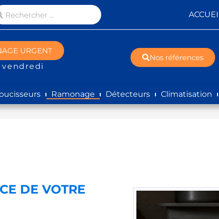
ACCUEI
NAGE URGENT
Nos références
 vendredi
oucisseurs
Ramonage
Détecteurs
Climatisation
CE DE VOTRE