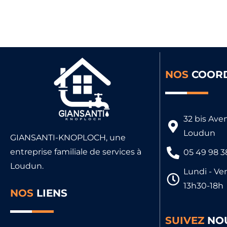
NOS
COOR
32 bis Ave
Loudun
GIANSANTI-KNOPLOCH, une
entreprise familiale de services à
05 49 98 3
Loudun.
Lundi - Ven
13h30-18h
NOS
LIENS
SUIVEZ
NO