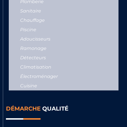
Plomberie
Sanitaire
Chauffage
Piscine
Adoucisseurs
Ramonage
Détecteurs
Climatisation
Électroménager
Cuisine
DÉMARCHE
QUALITÉ