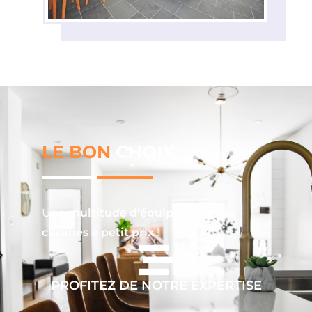
LE BON
CHOIX
Une
multitude d’équipements de
cuisines à petit prix
!
PROFITEZ DE NOTRE EXPERTISE