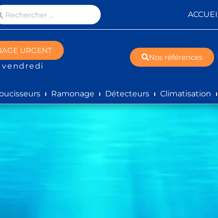
ACCUEI
NAGE URGENT
Nos références
 vendredi
oucisseurs
Ramonage
Détecteurs
Climatisation