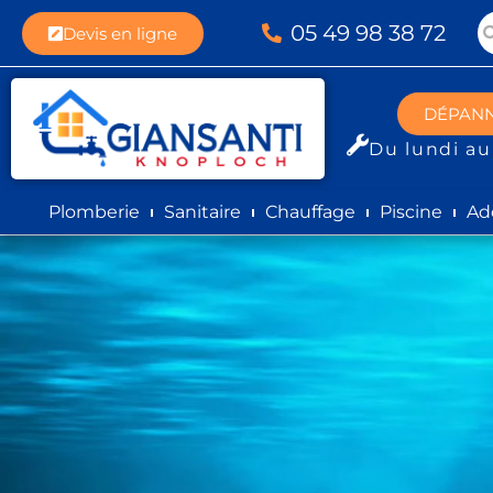
05 49 98 38 72
Devis en ligne
DÉPAN
Du lundi au
Plomberie
Sanitaire
Chauffage
Piscine
Ad